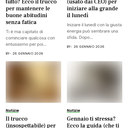
tutto? Ecco il trucco
(usato dai CEO) per
per mantenere le
iniziare alla grande
buone abitudini
il lunedì
senza fatica
Iniziare il lunedì con la giusta
energia può sembrare una
Ti è mai capitato di
sfida. Dopo...
cominciare qualcosa con
entusiasmo per poi
BY
26 GENNAIO 2026
smettere...
BY
26 GENNAIO 2026
Notizie
Notizie
Il trucco
Gennaio ti stressa?
(insospettabile) per
Ecco la guida (che ti