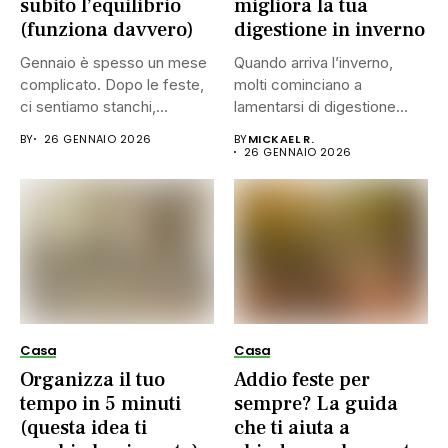
subito l’equilibrio
migliora la tua
(funziona davvero)
digestione in inverno
Gennaio è spesso un mese
Quando arriva l’inverno,
complicato. Dopo le feste,
molti cominciano a
ci sentiamo stanchi,...
lamentarsi di digestione
lenta, pesantezza dopo...
BY
26 GENNAIO 2026
BY
MICKAEL R.
26 GENNAIO 2026
Casa
Casa
Organizza il tuo
Addio feste per
tempo in 5 minuti
sempre? La guida
(questa idea ti
che ti aiuta a