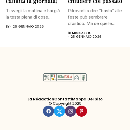
cambia la giornata)
chiudere col passato
Ti svegli la mattina e hai già
Ritrovarti a dire “basta” alle
la testa piena di cose...
feste può sembrare
drastico. Ma se quelle...
BY
26 GENNAIO 2026
BY
MICKAEL R.
25 GENNAIO 2026
La Rédaction
Contatti
Mappa Del Sito
© Copyright 2025