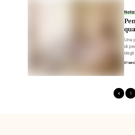
Notiz
Pen
qua
Una p
di pe
degli
BY
MIC
1