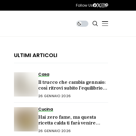
Follow Us
ULTIMI ARTICOLI
Casa
Il trucco che cambia gennaio:
così ritrovi subito l’equilibrio
(funziona davvero)
26 GENNAIO 2026
Cucina
Hai zero fame, ma questa
ricetta calda ti farà venire
l’acquolina!
26 GENNAIO 2026