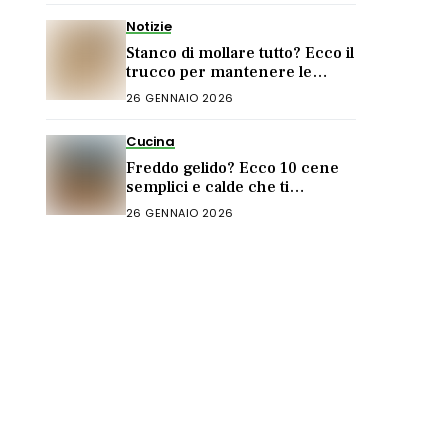
Notizie
Stanco di mollare tutto? Ecco il
trucco per mantenere le
buone abitudini senza fatica
26 GENNAIO 2026
Cucina
Freddo gelido? Ecco 10 cene
semplici e calde che ti
salveranno la serata
26 GENNAIO 2026