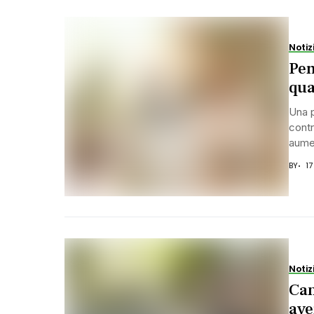
Notiz
Pen
qua
Una 
contr
aumen
BY
1
Notiz
Cam
ave