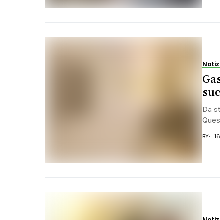
Notiz
Gas
suc
Da st
Quest
BY
1
Notiz