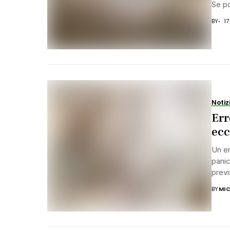
Se po
BY
1
Notiz
Err
ecc
Un er
panic
previs
BY
MIC