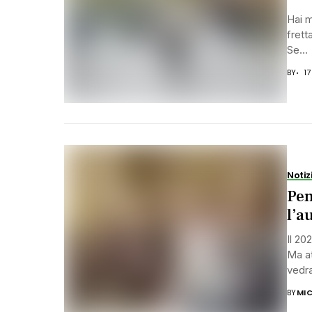
Hai 
frett
Se...
BY
1
Notiz
Pen
l’a
Il 20
Ma at
vedra
BY
MIC