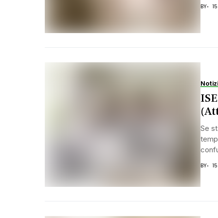
BY
1
Notiz
ISE
(At
Se st
tempo
confu
BY
1