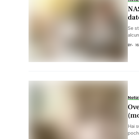
NAS
dat
Se st
alcun
BY
1
Notiz
Ove
(mo
Hai s
pochi