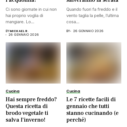
l’acquolina!
salveranno la serata
Ci sono giornate in cui non
Quando fuori fa freddo e il
hai proprio voglia di
vento taglia la pelle, l’ultima
mangiare. Lo...
cosa...
BY
MICKAEL R.
BY
26 GENNAIO 2026
26 GENNAIO 2026
Cucina
Cucina
Hai sempre freddo?
Le 7 ricette facili di
Questa ricetta di
gennaio che tutti
brodo vegetale ti
stanno cucinando (e
salva l’inverno!
perché)