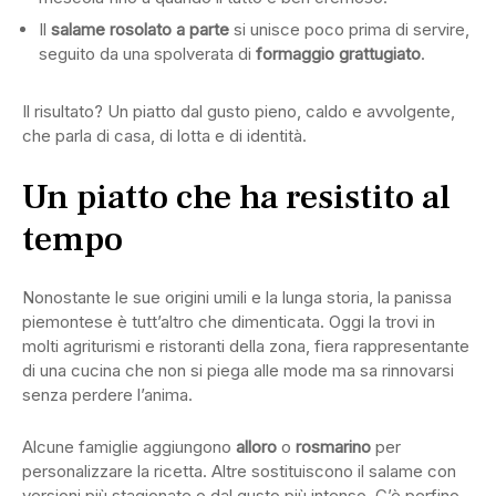
Il
salame rosolato a parte
si unisce poco prima di servire,
seguito da una spolverata di
formaggio grattugiato
.
Il risultato? Un piatto dal gusto pieno, caldo e avvolgente,
che parla di casa, di lotta e di identità.
Un piatto che ha resistito al
tempo
Nonostante le sue origini umili e la lunga storia, la panissa
piemontese è tutt’altro che dimenticata. Oggi la trovi in
molti agriturismi e ristoranti della zona, fiera rappresentante
di una cucina che non si piega alle mode ma sa rinnovarsi
senza perdere l’anima.
Alcune famiglie aggiungono
alloro
o
rosmarino
per
personalizzare la ricetta. Altre sostituiscono il salame con
versioni più stagionate o dal gusto più intenso. C’è perfino