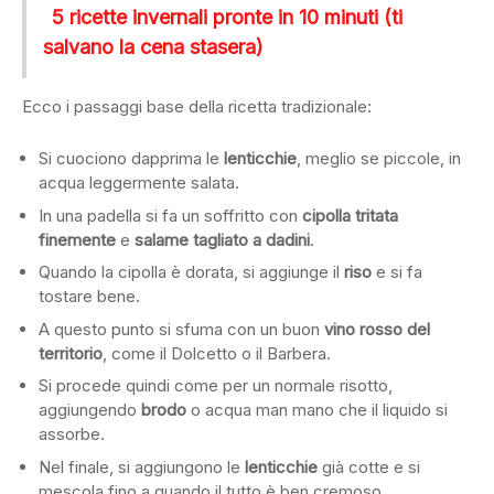
5 ricette invernali pronte in 10 minuti (ti
salvano la cena stasera)
Ecco i passaggi base della ricetta tradizionale:
Si cuociono dapprima le
lenticchie
, meglio se piccole, in
acqua leggermente salata.
In una padella si fa un soffritto con
cipolla tritata
finemente
e
salame tagliato a dadini
.
Quando la cipolla è dorata, si aggiunge il
riso
e si fa
tostare bene.
A questo punto si sfuma con un buon
vino rosso del
territorio
, come il Dolcetto o il Barbera.
Si procede quindi come per un normale risotto,
aggiungendo
brodo
o acqua man mano che il liquido si
assorbe.
Nel finale, si aggiungono le
lenticchie
già cotte e si
mescola fino a quando il tutto è ben cremoso.