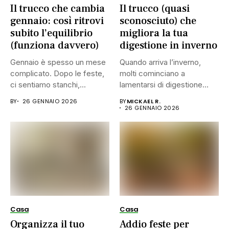
Il trucco che cambia
Il trucco (quasi
gennaio: così ritrovi
sconosciuto) che
subito l’equilibrio
migliora la tua
(funziona davvero)
digestione in inverno
Gennaio è spesso un mese
Quando arriva l’inverno,
complicato. Dopo le feste,
molti cominciano a
ci sentiamo stanchi,...
lamentarsi di digestione
lenta, pesantezza dopo...
BY
26 GENNAIO 2026
BY
MICKAEL R.
26 GENNAIO 2026
Casa
Casa
Organizza il tuo
Addio feste per