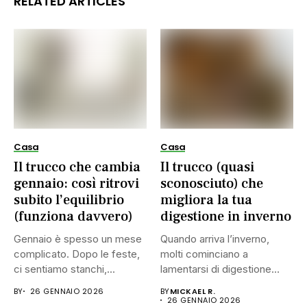
RELATED ARTICLES
Casa
Casa
Il trucco che cambia
Il trucco (quasi
gennaio: così ritrovi
sconosciuto) che
subito l’equilibrio
migliora la tua
(funziona davvero)
digestione in inverno
Gennaio è spesso un mese
Quando arriva l’inverno,
complicato. Dopo le feste,
molti cominciano a
ci sentiamo stanchi,...
lamentarsi di digestione
lenta, pesantezza dopo...
BY
26 GENNAIO 2026
BY
MICKAEL R.
26 GENNAIO 2026