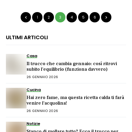
1
2
3
4
5
6
ULTIMI ARTICOLI
Casa
Il trucco che cambia gennaio: così ritrovi
subito l’equilibrio (funziona davvero)
26 GENNAIO 2026
Cucina
Hai zero fame, ma questa ricetta calda ti farà
venire l’acquolina!
26 GENNAIO 2026
Notizie
Stanco di mollare tutto? Ecco il trucco per