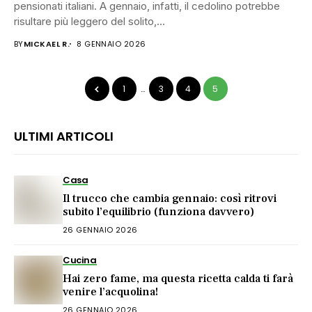
pensionati italiani. A gennaio, infatti, il cedolino potrebbe
risultare più leggero del solito,...
BY
MICKAEL R.
8 GENNAIO 2026
1
…
3
4
5
ULTIMI ARTICOLI
Casa
Il trucco che cambia gennaio: così ritrovi
subito l’equilibrio (funziona davvero)
26 GENNAIO 2026
Cucina
Hai zero fame, ma questa ricetta calda ti farà
venire l’acquolina!
26 GENNAIO 2026